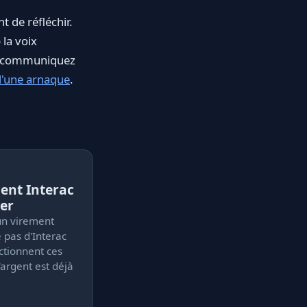
t de réfléchir.
la voix
yé, communiquez
 d'une arnaque
.
ent Interac
er
un virement
e pas d'Interac
ctionnent ces
l'argent est déjà