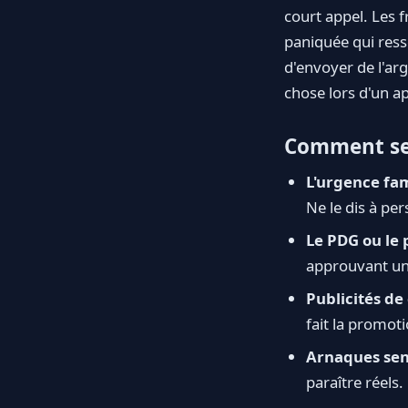
court appel. Les f
paniquée qui ress
d'envoyer de l'a
chose lors d'un ap
Comment se
L'urgence fam
Ne le dis à per
Le PDG ou le 
approuvant un
Publicités de
fait la promo
Arnaques sent
paraître réels.