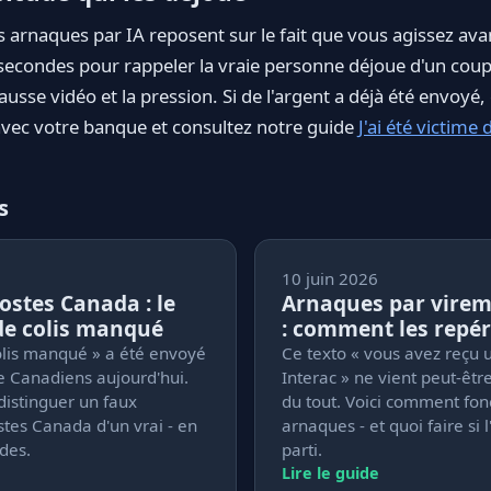
 arnaques par IA reposent sur le fait que vous agissez avan
econdes pour rappeler la vraie personne déjoue d'un coup 
fausse vidéo et la pression. Si de l'argent a déjà été envo
ec votre banque et consultez notre guide
J'ai été victime
s
10 juin 2026
stes Canada : le
Arnaques par virem
de colis manqué
: comment les repér
olis manqué » a été envoyé
Ce texto « vous avez reçu 
de Canadiens aujourd'hui.
Interac » ne vient peut-êtr
istinguer un faux
du tout. Voici comment fon
tes Canada d'un vrai - en
arnaques - et quoi faire si 
des.
parti.
Lire le guide