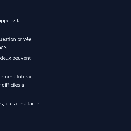
appelez la
estion privée
nce.
 deux peuvent
rement Interac,
ifficiles à
 plus il est facile