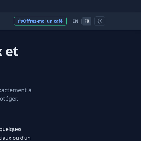
EN
|
FR
Offrez-moi un café
 et
exactement à
otéger.
 quelques
ciaux ou d'un