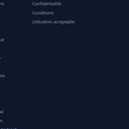
ons
Confidentialité
Conditions
Utilisation acceptable
ue
é
ine
al
on