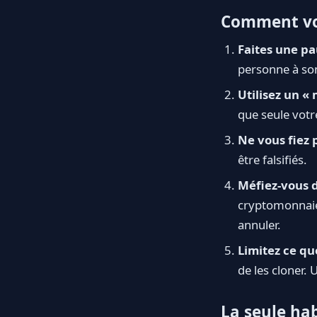
Comment vo
Faites une pau
personne à son
Utilisez un « 
que seule votr
Ne vous fiez p
être falsifiés.
Méfiez-vous 
cryptomonnaie 
annuler.
Limitez ce qu
de les cloner.
La seule hab