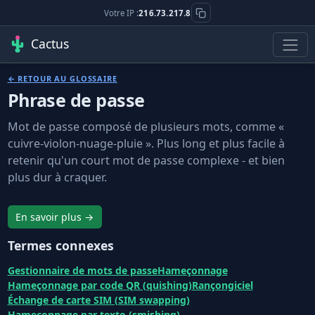
Votre IP :
216.73.217.8
Cactus
← RETOUR AU GLOSSAIRE
Phrase de passe
Mot de passe composé de plusieurs mots, comme «
cuivre-violon-nuage-pluie ». Plus long et plus facile à
retenir qu'un court mot de passe complexe - et bien
plus dur à craquer.
En savoir plus →
Termes connexes
Gestionnaire de mots de passe
Hameçonnage
Hameçonnage par code QR (quishing)
Rançongiciel
Échange de carte SIM (SIM swapping)
Hameçonnage par texto (smishing)