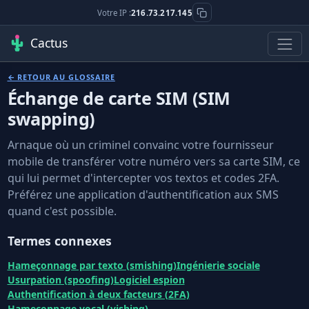
Votre IP :
216.73.217.145
Cactus
← RETOUR AU GLOSSAIRE
Échange de carte SIM (SIM
swapping)
Arnaque où un criminel convainc votre fournisseur
mobile de transférer votre numéro vers sa carte SIM, ce
qui lui permet d'intercepter vos textos et codes 2FA.
Préférez une application d'authentification aux SMS
quand c'est possible.
Termes connexes
Hameçonnage par texto (smishing)
Ingénierie sociale
Usurpation (spoofing)
Logiciel espion
Authentification à deux facteurs (2FA)
Hameçonnage vocal (vishing)