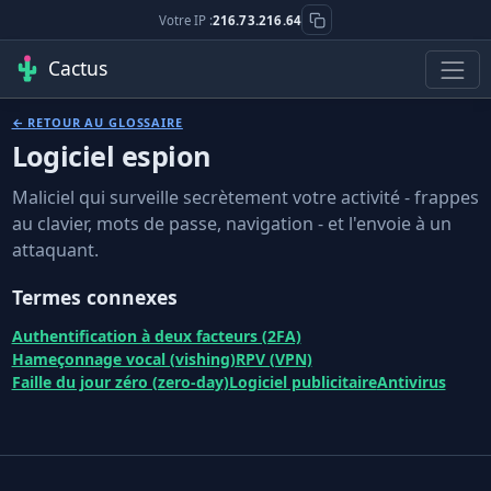
Votre IP :
216.73.216.64
Cactus
← RETOUR AU GLOSSAIRE
Logiciel espion
Maliciel qui surveille secrètement votre activité - frappes
au clavier, mots de passe, navigation - et l'envoie à un
attaquant.
Termes connexes
Authentification à deux facteurs (2FA)
Hameçonnage vocal (vishing)
RPV (VPN)
Faille du jour zéro (zero-day)
Logiciel publicitaire
Antivirus