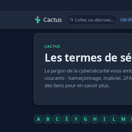
Cactus
Vérif
CACTUS
Les termes de sé
Le jargon de la cybersécurité vous embr
courants - hameçonnage, maliciel, 2FA 
des liens pour en savoir plus.
A
B
C
É
F
G
H
I
L
M