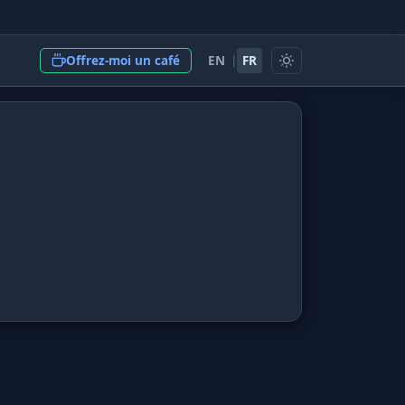
EN
|
FR
Offrez-moi un café