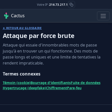
Votre IP :
216.73.217.1
Cactus
← RETOUR AU GLOSSAIRE
Attaque par force brute
Attaque qui essaie d'innombrables mots de passe
jusqu'à en trouver un qui fonctionne. Des mots de
passe longs et uniques et une limite de tentatives la
rendent impraticable.
Termes connexes
Témoin (cookie)
Bourrage d'identifiants
Fuite de données
Hypertrucage (deepfake)
Chiffrement
Pare-feu