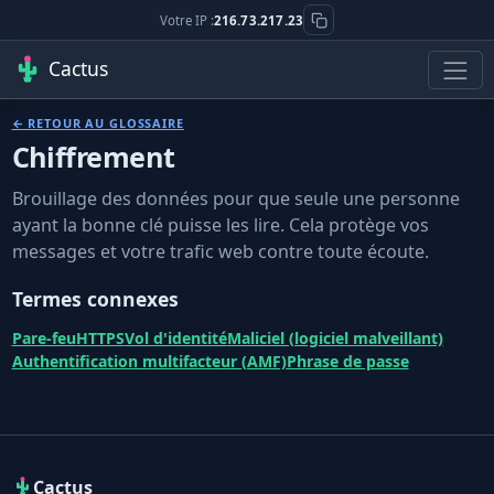
Votre IP :
216.73.217.23
Cactus
← RETOUR AU GLOSSAIRE
Chiffrement
Brouillage des données pour que seule une personne
ayant la bonne clé puisse les lire. Cela protège vos
messages et votre trafic web contre toute écoute.
Termes connexes
Pare-feu
HTTPS
Vol d'identité
Maliciel (logiciel malveillant)
Authentification multifacteur (AMF)
Phrase de passe
Cactus