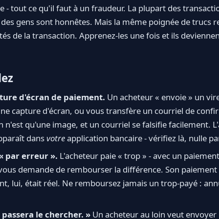
te - tout ce qu'il faut à un fraudeur. La plupart des transact
rt des gens sont honnêtes. Mais la même poignée de trucs r
tés de la transaction. Apprenez-les une fois et ils deviennent
dez
ture d'écran de paiement.
Un acheteur « envoie » un vir
e capture d'écran, ou vous transfère un courriel de confi
 n'est qu'une image, et un courriel se falsifie facilement. L'
apparaît dans
votre
application bancaire - vérifiez là, nulle par
« par erreur ».
L'acheteur paie « trop » - avec un paiemen
t vous demande de rembourser la différence. Son paiement 
 lui, était réel. Ne remboursez jamais un trop-payé : annu
 passera le chercher. »
Un acheteur au loin veut envoyer 