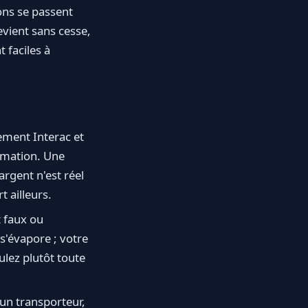
ions se passent
evient sans cesse,
 faciles à
ement Interac et
rmation. Une
argent n'est réel
t ailleurs.
t faux ou
s'évapore ; votre
lez plutôt toute
un transporteur,