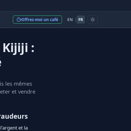
EN
|
FR
Offrez-moi un café
ijiji :
é
ais les mêmes
eter et vendre
fraudeurs
'argent et la