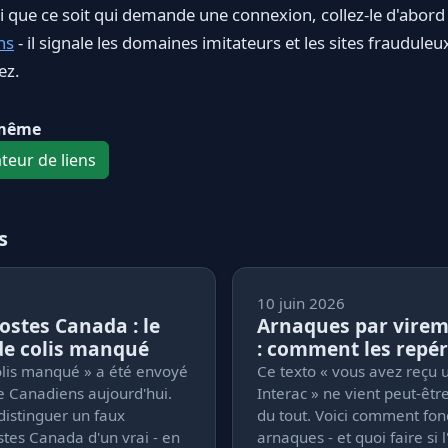
oi que ce soit qui demande une connexion, collez-le d'abord
ns
- il signale les domaines imitateurs et les sites fraudule
ez.
-même
ateur de liens
s
10 juin 2026
stes Canada : le
Arnaques par virem
de colis manqué
: comment les repér
olis manqué » a été envoyé
Ce texto « vous avez reçu 
de Canadiens aujourd'hui.
Interac » ne vient peut-êtr
istinguer un faux
du tout. Voici comment fon
tes Canada d'un vrai - en
arnaques - et quoi faire si 