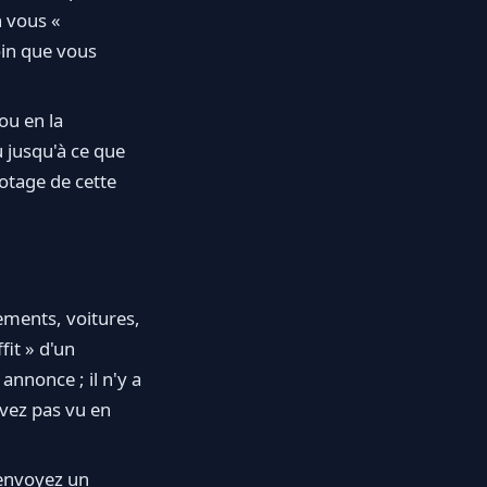
n vous «
oin que vous
ou en la
u jusqu'à ce que
otage de cette
ements, voitures,
fit » d'un
annonce ; il n'y a
vez pas vu en
 envoyez un