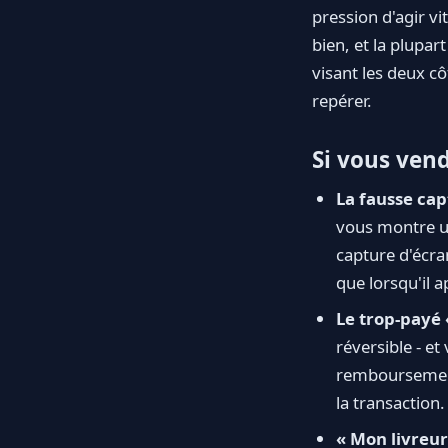
pression d'agir vi
bien, et la plupa
visant les deux cô
repérer.
Si vous ven
La fausse cap
vous montre un
capture d'écran
que lorsqu'il 
Le trop-payé 
réversible - e
remboursement,
la transaction.
« Mon livreur