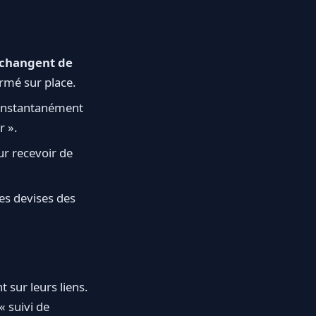
t changent de
rmé sur place.
 instantanément
r ».
ur recevoir de
es devises des
 sur leurs liens.
 suivi de