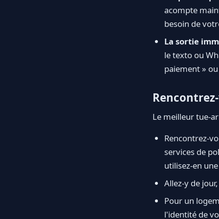
acompte mainte
besoin de votr
La sortie imm
le texto ou Wh
paiement » ou 
Rencontrez-
Le meilleur tue-a
Rencontrez-vou
services de po
utilisez-en une
Allez-y de jou
Pour un logeme
l'identité de v