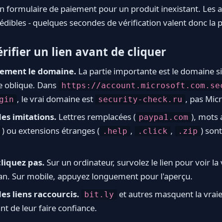
un formulaire de paiement pour un produit inexistant. Les 
rédibles - quelques secondes de vérification valent donc la 
ifier un lien avant de cliquer
vement le domaine.
La partie importante est le domaine si
e oblique. Dans
https://account.microsoft.com.se
, le vrai domaine est
, pas Mic
gin
security-check.ru
es imitations.
Lettres remplacées (
), mots 
paypa1.com
) ou extensions étranges (
,
,
) son
.help
.click
.zip
cliquez pas.
Sur un ordinateur, survolez le lien pour voir la
ran. Sur mobile, appuyez longuement pour l'aperçu.
es liens raccourcis.
et autres masquent la vraie
bit.ly
nt de leur faire confiance.