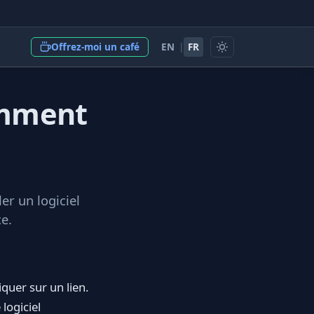
EN
|
FR
Offrez-moi un café
Comment
er un logiciel
ce.
quer sur un lien.
logiciel