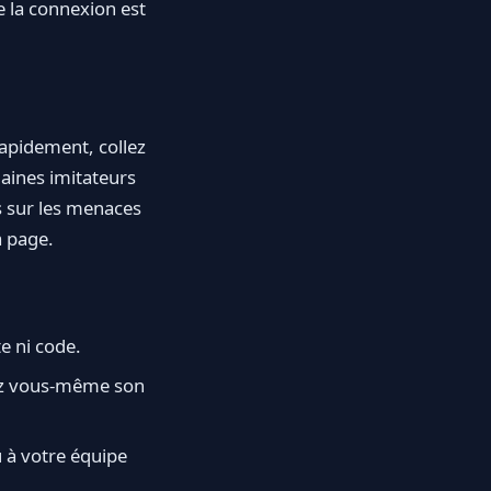
e la connexion est
rapidement, collez
omaines imitateurs
s sur les menaces
a page.
e ni code.
pez vous-même son
 à votre équipe