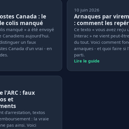
10 juin 2026
stes Canada : le
Arnaques par virem
de colis manqué
: comment les repér
olis manqué » a été envoyé
Ce texto « vous avez reçu 
de Canadiens aujourd'hui.
Interac » ne vient peut-êtr
istinguer un faux
du tout. Voici comment fon
tes Canada d'un vrai - en
arnaques - et quoi faire si 
des.
parti.
Lire le guide
 l'ARC : faux
os et
ments
 d'arrestation, textos
emboursement : la vraie
ne pas ainsi. Voici