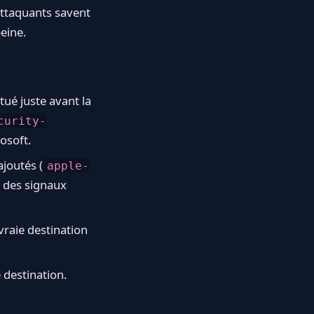
attaquants savent
peine.
tué juste avant la
curity-
rosoft.
ajoutés (
apple-
t des signaux
 vraie destination
 destination.