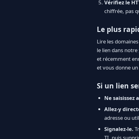
Vérifiez le HT
chiffrée, pas q
Le plus rapi
Lire les domaines
le lien dans notre
et récemment enr
et vous donne un s
Si un lien s
Ne saisissez 
Allez-y direc
adresse ou util
Signalez-le.
Tr
TI, puis suppr